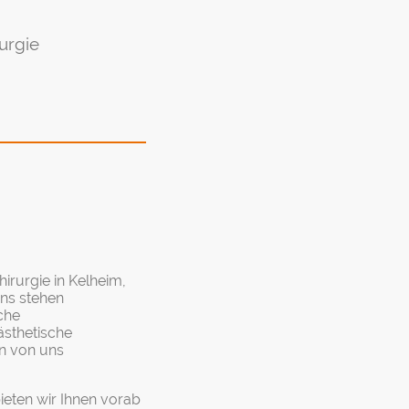
urgie
irurgie in Kelheim,
uns stehen
che
sthetische
n von uns
ieten wir Ihnen vorab